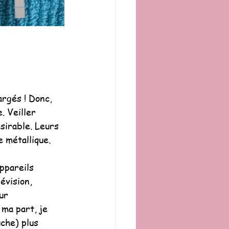
argés ! Donc, 
. Veiller 
sirable. Leurs 
 métallique.
ppareils 
évision, 
ur 
ma part, je 
che) plus 