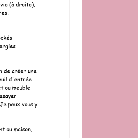
vie (à droite). 
res.
ockés 
ergies 
n de créer une 
euil d'entrée 
et ou meuble 
essayer 
Je peux vous y 
nt ou maison.