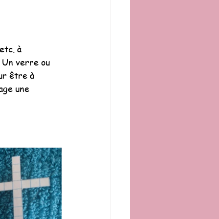
etc. à 
. Un verre ou 
ur être à 
gage une 