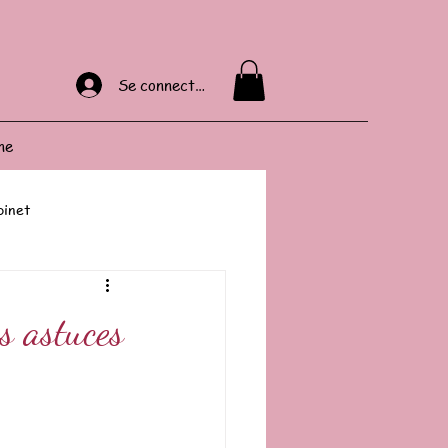
Se connecter
ne
binet
es astuces