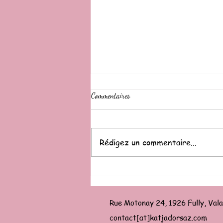
Commentaires
Rédigez un commentaire...
Pourquoi j'ai l'impression de ne pas
avancer malgré le travail sur moi ?
Rue Motonay 24, 1926 Fully, Vala
contact[at]katjadorsaz.com