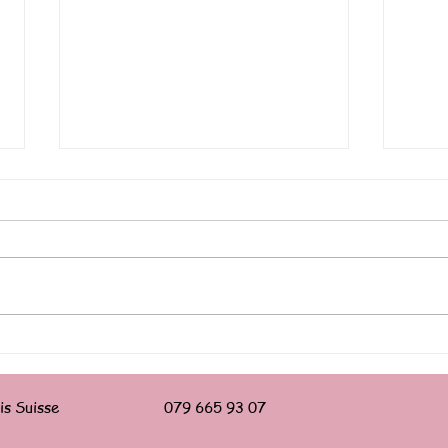
Pourquoi choisir un soin énergétique
Soin é
ou une médiumnité à Fully en Valais
distan
ou en ligne ?
is Suisse
079 665 93 07