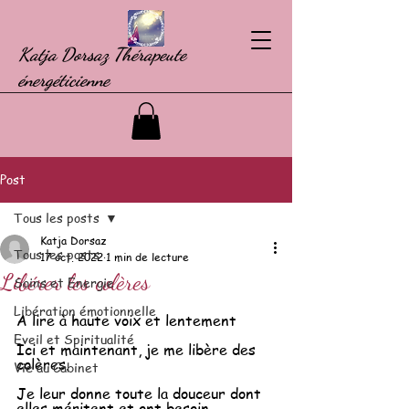
Katja Dorsaz Thérapeute
énergéticienne
Post
Tous les posts
Katja Dorsaz
Tous les posts
17 oct. 2022
1 min de lecture
Libérer les colères
Soins et Energie
Libération émotionnelle
A lire à haute voix et lentement
Eveil et Spiritualité
Ici et maintenant, je me libère des 
colères.
Vie au Cabinet
Je leur donne toute la douceur dont 
elles méritent et ont besoin.