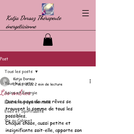
Katja Dorsaz Thérapeute
énergéticienne
Post
Tous les posts
Katja Dorsaz
Tous les posts
17 oct. 2022
2 min de lecture
Les ombres
Soins et Energie
Dans le pays de mes rêves se 
Libération émotionnelle
trouvent la somme de tous les 
Eveil et Spiritualité
possibles.
Vie au Cabinet
Chaque chose, aussi petite et 
insignifiante soit-elle, apporte son 