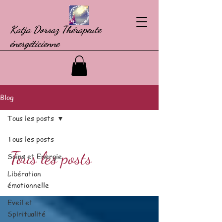
Katja Dorsaz Thérapeute
énergéticienne
Blog
Tous les posts
Tous les posts
Tous les posts
Soins et Energie
Libération
émotionnelle
Eveil et
Spiritualité