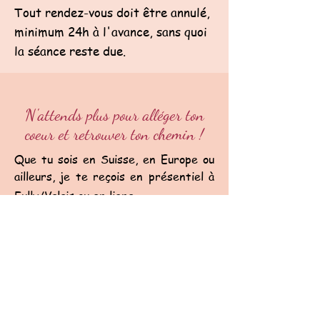
Tout rendez-vous doit être annulé,
minimum 24h à l'avance, sans quoi
la séance reste due.
N'attends plus pour alléger ton
coeur et retrouver ton chemin !
Que tu sois en Suisse, en Europe ou
ailleurs, je te reçois en présentiel à
Fully/Valais ou en ligne.
Je réserve mon Soin énergétique
J'ai encore des questions ou les
propositions de rendez-vous ne me
conviennent pas ? Contacte-moi par
e-mail/formulaire ou par téléphone.