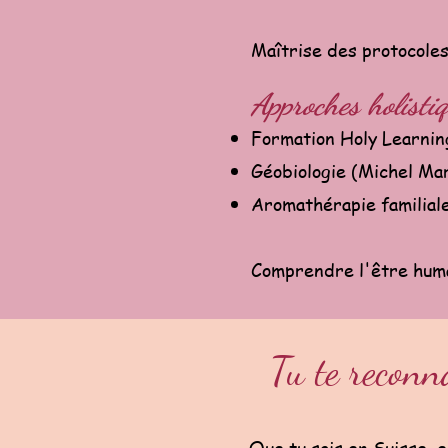
Maîtrise des protocoles
Approches holisti
Formation Holy Learnin
Géobiologie (Michel Ma
Aromathérapie familiale
Comprendre l'être huma
Tu te reconn
Que tu sois en Suisse, en