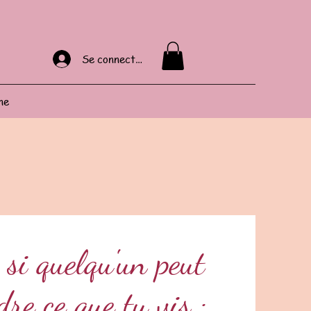
Se connecter
ne
si quelqu'un peut
re ce que tu vis :