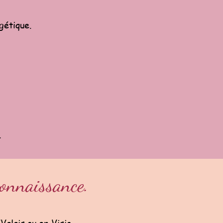
gétique.
.
connaissance.
Valais ou en Visio.