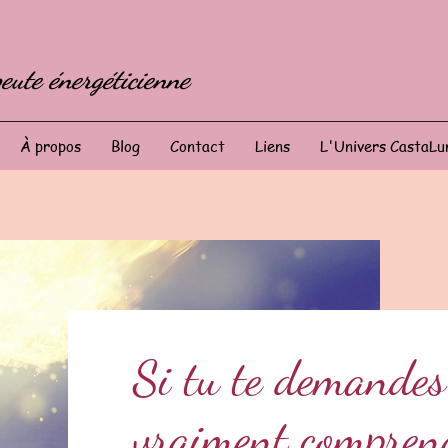
eute énergéticienne
À propos
Blog
Contact
Liens
L'Univers CastaLu
Si tu te demandes 
vraiment comprend