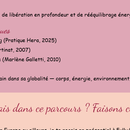
 de libération en profondeur et de rééquilibrage éner
ques
g (Pratique Hera, 2025)
rtinat, 2007)
 (Marlène Galletti, 2010)
in dans sa globalité — corps, énergie, environnement
ais dans ce parcours ? Faisons 
 Europe ou ailleurs, je te reçois en présentiel à Fully/