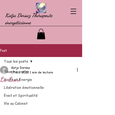
Katja Dorsaz Thérapeute
énergéticienne
Post
Tous les posts
Katja Dorsaz
Tous les posts
17 oct. 2022
1 min de lecture
La Lune
Soins et Energie
Libération émotionnelle
Eveil et Spiritualité
Vie au Cabinet