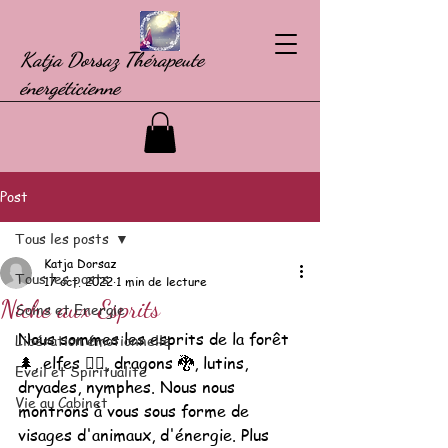
Katja Dorsaz Thérapeute
énergéticienne
Post
Tous les posts
Katja Dorsaz
Tous les posts
17 oct. 2022
1 min de lecture
Niche aux Esprits
Soins et Energie
Nous sommes les esprits de la forêt 
Libération émotionnelle
🌲, elfes 🧝‍♂️, dragons 🐉, lutins, 
Eveil et Spiritualité
dryades, nymphes. Nous nous 
Vie au Cabinet
montrons à vous sous forme de 
visages d'animaux, d'énergie. Plus 