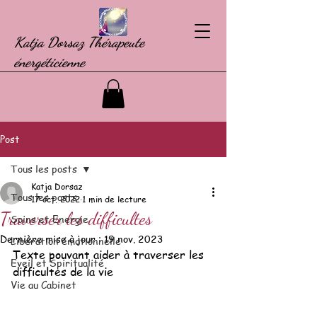
Katja Dorsaz Thérapeute
énergéticienne
Post
Tous les posts
Katja Dorsaz
Tous les posts
17 oct. 2022
1 min de lecture
Traverser les difficultes
Soins et Energie
Dernière mise à jour :
19 nov. 2023
Libération émotionnelle
Texte pouvant aider à traverser les 
Eveil et Spiritualité
difficultes de la vie
Vie au Cabinet